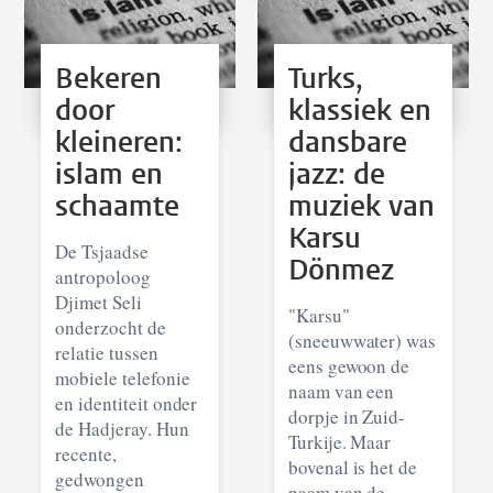
Bekeren
Turks,
door
klassiek en
kleineren:
dansbare
islam en
jazz: de
schaamte
muziek van
Karsu
De Tsjaadse
Dönmez
antropoloog
Djimet Seli
"Karsu"
onderzocht de
(sneeuwwater) was
relatie tussen
eens gewoon de
mobiele telefonie
naam van een
en identiteit onder
dorpje in Zuid-
de Hadjeray. Hun
Turkije. Maar
recente,
bovenal is het de
gedwongen
naam van de