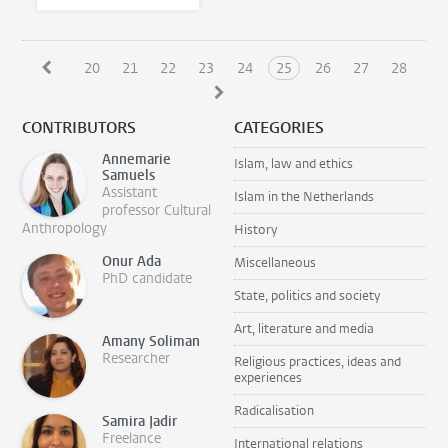
20
21
22
23
24
25
26
27
28
CONTRIBUTORS
CATEGORIES
Annemarie
Islam, law and ethics
Samuels
Assistant
Islam in the Netherlands
professor Cultural
Anthropology
History
Onur Ada
Miscellaneous
PhD candidate
State, politics and society
Art, literature and media
Amany Soliman
Researcher
Religious practices, ideas and
experiences
Radicalisation
Samira Jadir
Freelance
International relations