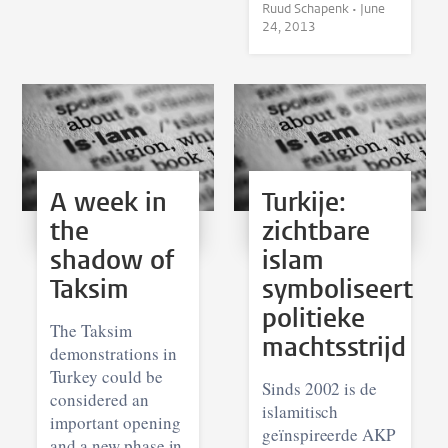
Ruud Schapenk •
June
24, 2013
A week in
Turkije:
the
zichtbare
shadow of
islam
Taksim
symboliseert
politieke
The Taksim
machtsstrijd
demonstrations in
Turkey could be
Sinds 2002 is de
considered an
islamitisch
important opening
geïnspireerde AKP
and a new phase in