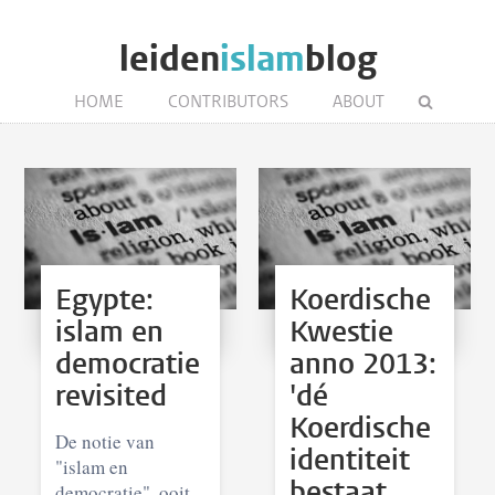
leiden
islam
blog
HOME
CONTRIBUTORS
ABOUT
Egypte:
Koerdische
islam en
Kwestie
democratie
anno 2013:
revisited
'dé
Koerdische
De notie van
identiteit
"islam en
bestaat
democratie", ooit