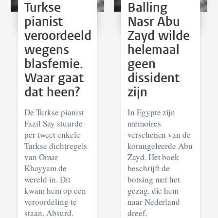
Turkse
Balling
pianist
Nasr Abu
veroordeeld
Zayd wilde
wegens
helemaal
blasfemie.
geen
Waar gaat
dissident
dat heen?
zijn
De Turkse pianist
In Egypte zijn
Fazil Say stuurde
memoires
per tweet enkele
verschenen van de
Turkse dichtregels
korangeleerde Abu
van Omar
Zayd. Het boek
Khayyam de
beschrijft de
wereld in. Dit
botsing met het
kwam hem op een
gezag, die hem
veroordeling te
naar Nederland
staan. Absurd.
dreef.