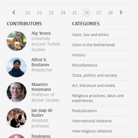
21
22
23
24
25
26
27
28
CONTRIBUTORS
CATEGORIES
Alp Yenen
Islam, law and ethics
University
lecturer Turkish
Islam in the Netherlands
Studies
History
Alfrid K.
Bustanov
Miscellaneous
Researcher
State, politics and society
Maarten
Art, literature and media
Kossmann
Professor of
Religious practices, ideas and
Berber Studies
experiences
Jan Jaap de
Radicalisation
Ruiter
Assistant
International relations
professor
Interreligious relations
Roukayya