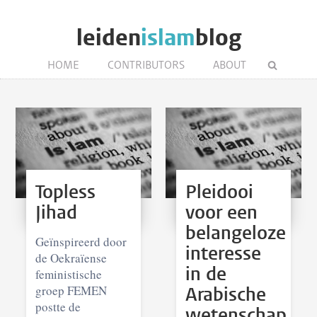
leiden
islam
blog
HOME
CONTRIBUTORS
ABOUT
Topless
Pleidooi
Jihad
voor een
belangeloze
Geïnspireerd door
interesse
de Oekraïense
in de
feministische
groep FEMEN
Arabische
postte de
wetenschap