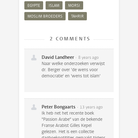
EGYPTE
ISLAM
MORSI
MOSLIM BROEDERS
TAHRIR
2 COMMENTS
David Landheer
8 years ago
Naar welke onderzoeken verwijst
dr. Berger over 'de wens voor
democratie' en 'wens tot islam'
Peter Bongaarts
13 years ago
Ik heb net het recente boek
"Passion Arabe" van de bekende
Franse Arabist Gilles Kepel
gelezen. Het is een collectie
dagboeknotitities gemaakt tijdens