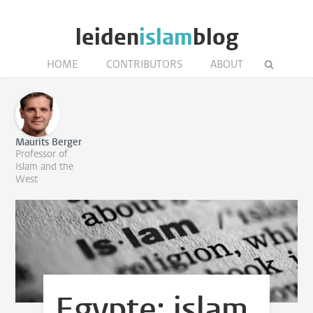
leiden
islam
blog
HOME
CONTRIBUTORS
ABOUT
Maurits Berger
Professor of
Islam and the
West
Egypte: islam