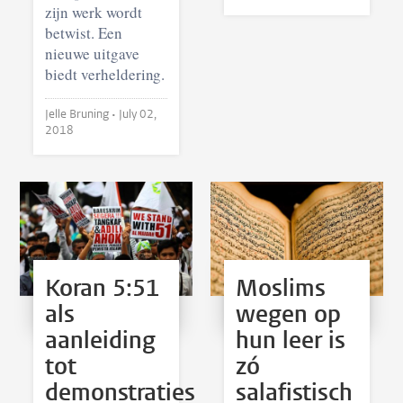
zijn werk wordt
betwist. Een
nieuwe uitgave
biedt verheldering.
Jelle Bruning •
July 02,
2018
Koran 5:51
Moslims
als
wegen op
aanleiding
hun leer is
tot
zó
demonstraties
salafistisch