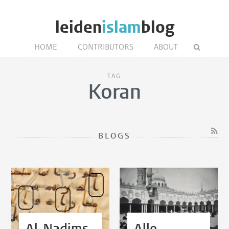
leiden
islam
blog
HOME
CONTRIBUTORS
ABOUT
TAG
Koran
BLOGS
Al-Nadims
Alle