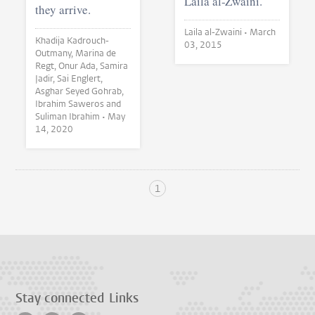
Laila al-Zwaini.
they arrive.
Laila al-Zwaini •
March
Khadija Kadrouch-
03, 2015
Outmany, Marina de
Regt, Onur Ada, Samira
Jadir, Sai Englert,
Asghar Seyed Gohrab,
Ibrahim Saweros and
Suliman Ibrahim •
May
14, 2020
1
Stay connected
Links