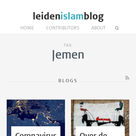
leiden
islam
blog
HOME
CONTRIBUTORS
ABOUT
TAG
Jemen
BLOGS
Coronavirus
Over de