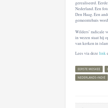
gerealiseerd. Eerde
Nederland. Een foto
Den Haag. Een ande
gemeentehuis wordt
Wilders’ radicale v
in wezen staat hij 
van kerken in islam
Lees via deze
link
EERSTE MOSKEE
NEDERLANDS-INDIË