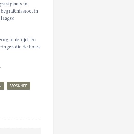
graafplaats in
 begrafenisstoet in
 Haagse
ug in de tijd. En
peringen die de bouw
.
N
MOSKNEE