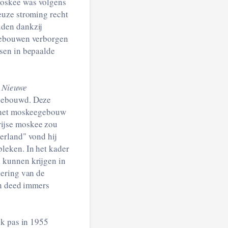
moskee was volgens
euze stroming recht
uden dankzij
kgebouwen verborgen
sen in bepaalde
e
Nieuwe
 gebouwd. Deze
t het moskeegebouw
rijse moskee zou
erland" vond hij
leken. In het kader
 kunnen krijgen in
kering van de
en deed immers
jk pas in 1955