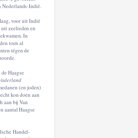
n Nederlands-Indië.
aag, voor uit Indië
uit zeelieden en
meekwamen. In
den toen al
nten tégen de
hoorde.
s de Haagse
Vaderland
medanen (en joden)
recht kon doen aan
h aan bij Van
en aantal Haagse
ndsche Handel-