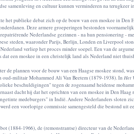
dse samenleving en cultuur kunnen verminderen na terugkeer i
htte het publieke debat zich op de bouw van een moskee in Den H
nderdanen. Deze armere groeperingen bestonden voornamelijk 
 repatriërende Nederlandse gezinnen - na hun pensionering - 
ese steden, waaronder Parijs, Berlijn, Londen en Liverpool ston
Nederland verliep het proces minder soepel. Een van de argume
dat een moskee in een christelijk land als Nederland niet thuis
ter de plannen voor de bouw van een Haagse moskee stond, wa
n oud-militair Mohammed Ali Van Beetem (1879-1938). In
Het 
tholieke beschuldigingen" tegen de zogenaamd heidense moham
rnaast dacht hij dat het oprichten van een moskee in Den Haag 
ingetinte medeburgers" in Indië. Andere Nederlanders sloten zic
 werd een voorlopige commissie samengesteld die bestond uit e
ot (1884-1966), de (remonstrantse) directeur van de Nederla