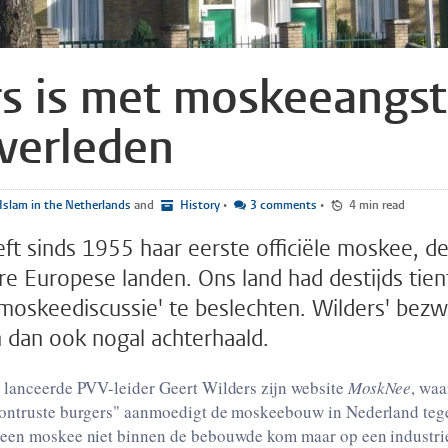
s is met moskeeangst
 verleden
Islam in the Netherlands
and
History
•
3 comments
•
4 min read
ft sinds 1955 haar eerste officiële moskee, de
e Europese landen. Ons land had destijds tient
moskeediscussie' te beslechten. Wilders' bez
 dan ook nogal achterhaald.
 lanceerde PVV-leider Geert Wilders zijn website
MoskNee
, waa
ontruste burgers" aanmoedigt de moskeebouw in Nederland teg
een moskee niet binnen de bebouwde kom maar op een industrie