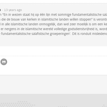
n
13 years ago
in "En in wezen staat hij op één lijn met sommige fundamentalistische sala
 die de bouw van kerken in islamitische landen willen stoppen" is verontr
el in alle islamitische landen onmogelijk, dan wel zeer moeilijk is om een 
er nergens in de islamitische wereld volledige godsdienstvrijheid is, wor
fundamentalistische salafistische groeperingen'. Dit is ronduit misleiden