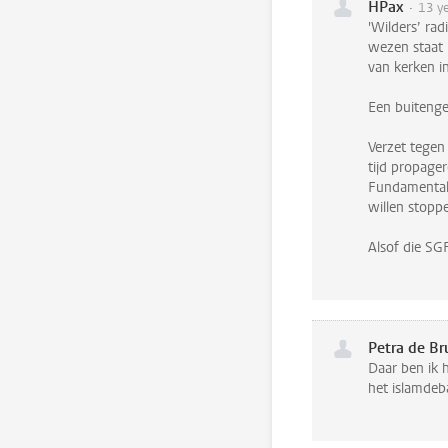
HPax
13 y
'Wilders’ ra
wezen staat 
van kerken in
Een buitenge
Verzet tegen 
tijd propager
Fundamentali
willen stoppe
Alsof die SGF
Petra de Bru
Daar ben ik 
het islamdeba