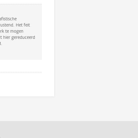
fistische
ustend. Het feit
kerk te mogen
dt hier gereduceerd
d.