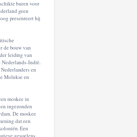
schikte buren voor
ederland geen
oog presenteert hij
itische
ver de bouw van
der leiding van
n Nederlands-Indië.
n Nederlanders en
 de Molukse en
 een moskee in
 een ingezonden
erdam. De moskee
mening dat een
koloniën. Een
atieve gevoelens