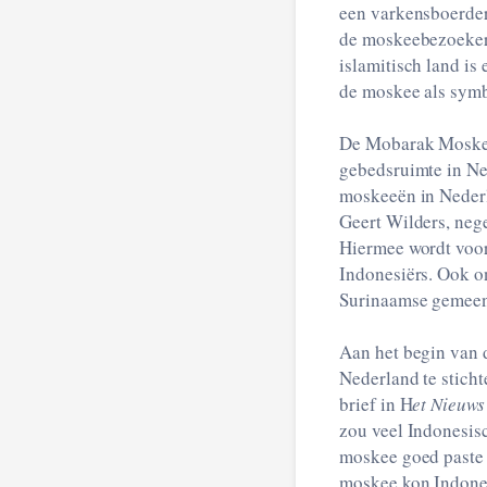
een varkensboerder
de moskeebezoeke
islamitisch land is
de moskee als symb
De Mobarak Moskee 
gebedsruimte in Ned
moskeeën in Nederl
Geert Wilders, neg
Hiermee wordt voor
Indonesiërs. Ook o
Surinaamse gemeen
Aan het begin van d
Nederland te stich
brief in H
et Nieuw
zou veel Indonesis
moskee goed paste 
moskee kon Indones