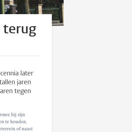
 terug
cennia later
allen jaren
waren tegen
rmee hij zijn
en te houden.
terrein of naast