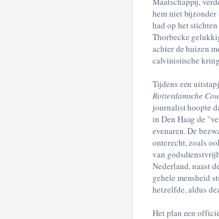
Maatschappij, verd
hem niet bijzonder
had op het stichte
Thorbecke gelukkig
achter de huizen m
calvinistische krin
Tijdens een uitstap
Rotterdamsche Co
journalist hoopte 
in Den Haag de "ve
evenaren. De bezwa
onterecht, zoals o
van godsdienstvrij
Nederland, naast d
gehele mensheid str
hetzelfde, aldus dez
Het plan een offici