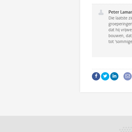
Peter Lama
Die laatste z
groeperingen
dat hij vrijw
bouwen, dat 
tot 'sommige 