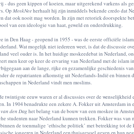
ij - dus geen kippen of koeien, maar uitgerekend varkens als ge
rs. Op
MoskNee
herhaalt hij zijn inmiddels bekende credo dat N
 en dat ook nooit mag worden. In zijn met retoriek doorspekte bet
ool van een ideologie van haat, geweld en onderdrukking.
in Den Haag - geopend in 1955 - was de eerste officiële islam
erland. Wat mogelijk niet iedereen weet, is dat de discussie o
and veel ouder is. In het huidige moskeedebat in Nederland, on
eert men keer op keer de ervaring van Nederland met de islam i
bijgegaan aan de lange, rijke en gezamenlijke geschiedenis va
nder de repatrianten afkomstig uit Nederlands-Indië en binnen
schappen in Nederland vindt men moslims.
e twintigste eeuw waren er al discussies over de wenselijkheid
ten. In 1904 benadrukte een zekere A. Fokker uit Amsterdam in
s van den Dag
het belang van de bouw van een moskee in Amst
che studenten naar Nederland kunnen trekken. Fokker was van 
binnen de toenmalige ‘ethische politiek’ met betrekking tot de 
ische jongeren in Nederland een thuisgevoel geven en hun neg