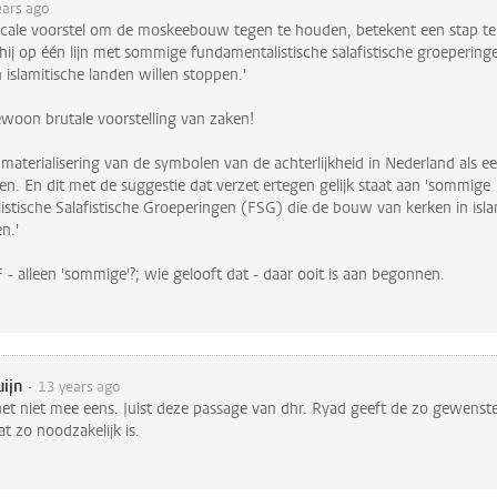
ears ago
dicale voorstel om de moskeebouw tegen te houden, betekent een stap teru
hij op één lijn met sommige fundamentalistische salafistische groeperin
 islamitische landen willen stoppen.'
woon brutale voorstelling van zaken!
materialisering van de symbolen van de achterlijkheid in Nederland als ee
en. En dit met de suggestie dat verzet ertegen gelijk staat aan 'sommige
stische Salafistische Groeperingen (FSG) die de bouw van kerken in isla
n.'
 - alleen 'sommige'?; wie gelooft dat - daar ooit is aan begonnen.
ijn
13 years ago
het niet mee eens. Juist deze passage van dhr. Ryad geeft de zo gewenst
t zo noodzakelijk is.