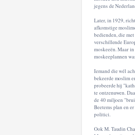
jegens de Nederlan
Later, in 1929, ric
afkomstige moslimo
bedienden, die met
verschillende Europ
moskeeën. Maar in 
moskeeplannen was 
Iemand die wél ach
bekeerde moslim e
probeerde hij "ka
te ontzenuwen. Daa
de 40 miljoen "bru
Beetems plan en er
politici.
Ook M. Taudin Chab