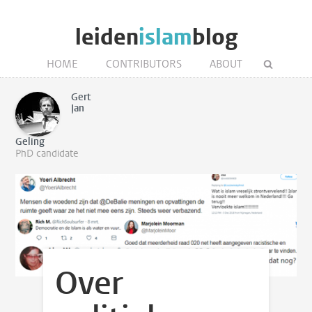
leiden
islam
blog
HOME
CONTRIBUTORS
ABOUT
Gert
Jan
Geling
PhD candidate
Over