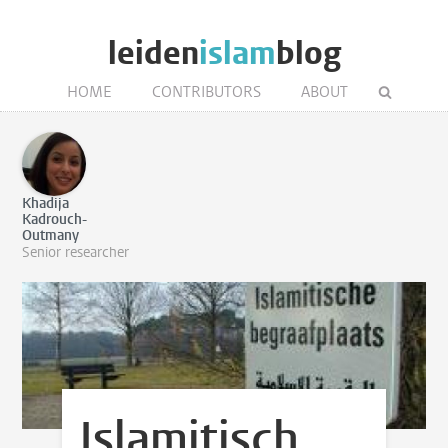
leiden
islam
blog
HOME
CONTRIBUTORS
ABOUT
Khadija
Kadrouch-
Outmany
Senior researcher
Islamitisch