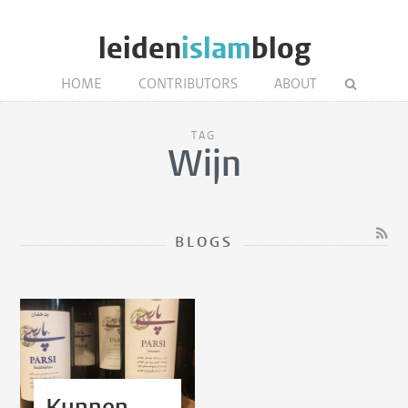
leiden
islam
blog
HOME
CONTRIBUTORS
ABOUT
TAG
Wijn
BLOGS
Kunnen