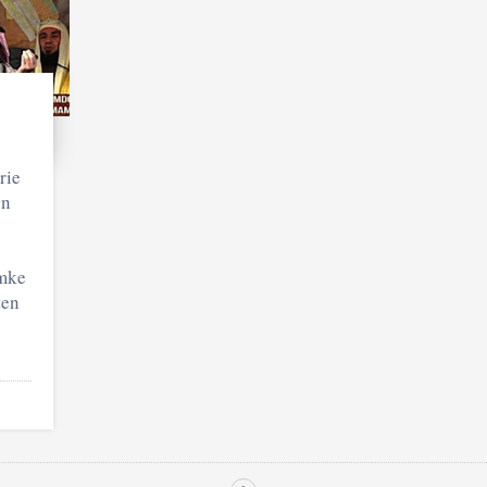
rie
en
emke
ten