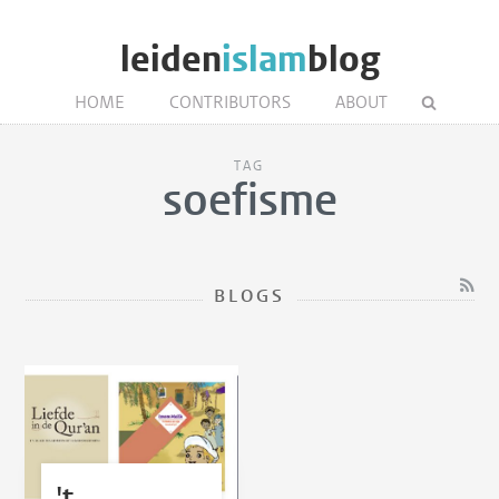
leiden
islam
blog
HOME
CONTRIBUTORS
ABOUT
TAG
soefisme
BLOGS
't