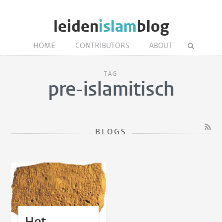
leiden
islam
blog
HOME
CONTRIBUTORS
ABOUT
TAG
pre-islamitisch
BLOGS
Het