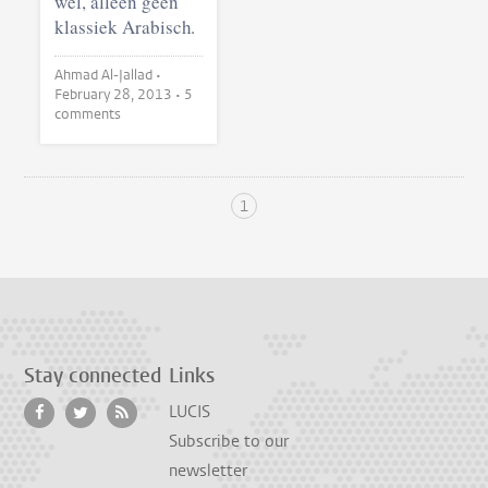
wél, alleen géén
klassiek Arabisch.
Ahmad Al-Jallad •
February 28, 2013
• 5
comments
1
Stay connected
Links
LUCIS
Subscribe to our
newsletter