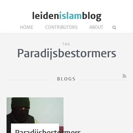
leiden
islam
blog
HOME
CONTRIBUTORS
ABOUT
TAG
Paradijsbestormers
BLOGS
Paradijsbestormers