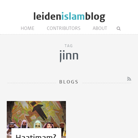
leiden
islam
blog
HOME
CONTRIBUTORS
ABOUT
TAG
jinn
BLOGS
Haatimam?