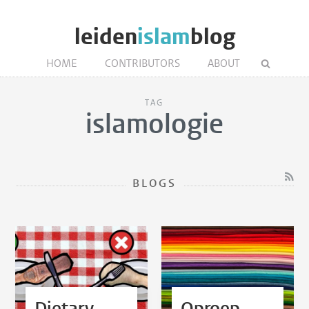
leiden
islam
blog
HOME
CONTRIBUTORS
ABOUT
TAG
islamologie
BLOGS
Dietary
Oproep