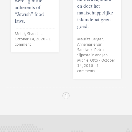
were “gentile”
en doet het
adherents of
maatschappelijke
“Jewish” food
islamdebat geen
laws.
goed.
Mehdy Shaddel •
October 14, 2020
• 1
Maurits Berger,
comment
Annemarie van
Sandwijk, Petra
Sijpesteijn and Jan
Michiel Otto •
October
14, 2016
• 5
comments
1