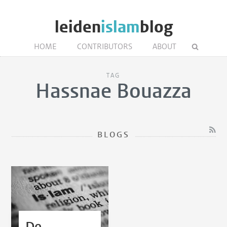
leiden
islam
blog
HOME
CONTRIBUTORS
ABOUT
TAG
Hassnae Bouazza
BLOGS
De