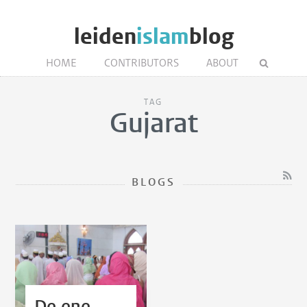
leiden
islam
blog
HOME
CONTRIBUTORS
ABOUT
TAG
Gujarat
BLOGS
De ene