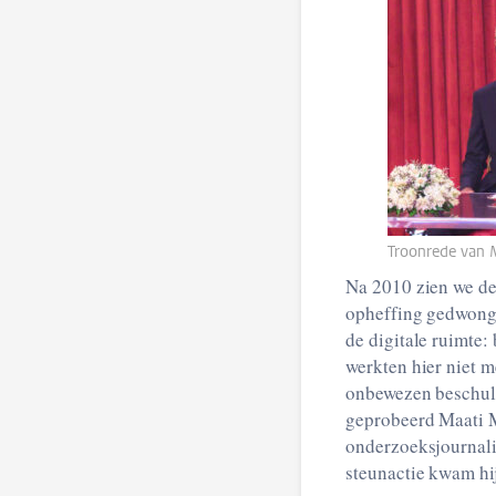
Troonrede van
Na 2010 zien we de 
opheffing gedwonge
de digitale ruimte:
werkten hier niet 
onbewezen beschuld
geprobeerd Maati M
onderzoeksjournali
steunactie kwam hij