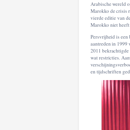
Arabische wereld op zijn kop. Dankzij een 
Marokko de crisis redelijk te doorstaan. Helaas moeten we tien jaar later, bij het verschijnen van de
vierde editie van d
Marokko niet heeft
Persvrijheid is een
aantreden in 1999 
2011 bekrachtigde h
wat restricties. Aa
verschijningsverbo
en tijdschriften ge