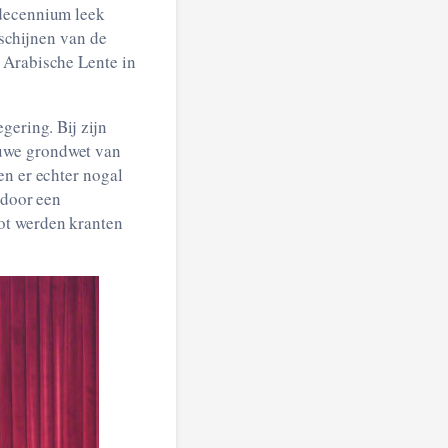
e Arabische Lente in
gering. Bij zijn
euwe grondwet van
en er echter nogal
 door een
ot werden kranten