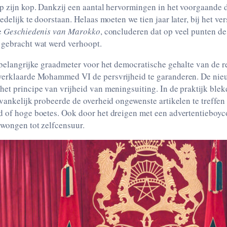
aantal hervormingen in het voorgaande decennium leek
e
Geschiedenis van Marokko
, concluderen dat op veel punten d
 gebracht wat werd verhoopt.
 belangrijke graadmeter voor het democratische gehalte van de re
verklaarde Mohammed VI de persvrijheid te garanderen. De ni
et principe van vrijheid van meningsuiting. In de praktijk blek
nvankelijk probeerde de overheid ongewenste artikelen te treffen
d of hoge boetes. Ook door het dreigen met een advertentieboyc
dwongen tot zelfcensuur.