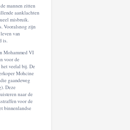
ide mannen zitten
hillende aanklachten
ueel misbruik.
s. Vooralsnog zijn
 leven van
 is.
 van Mohammed VI
jn voor de
het veelal bij. De
verkoper Mohcine
n die gaandeweg
g). Deze
luisteren naar de
straffen voor de
met binnenlandse