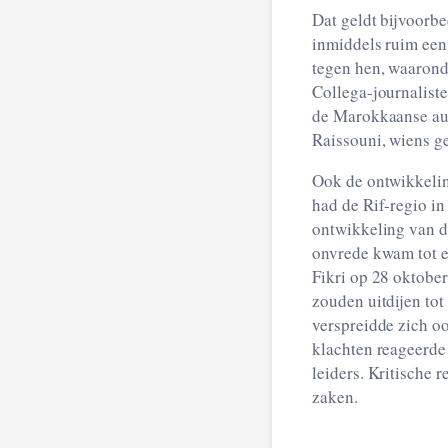
Dat geldt bijvoorb
inmiddels ruim een 
tegen hen, waarond
Collega-journaliste
de Marokkaanse aut
Raissouni, wiens g
Ook de ontwikkelin
had de Rif-regio i
ontwikkeling van de
onvrede kwam tot e
Fikri op 28 oktobe
zouden uitdijen to
verspreidde zich oo
klachten reageerde
leiders. Kritische 
zaken.