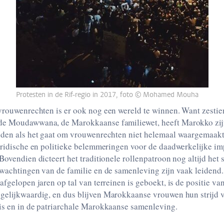
Protesten in de Rif-regio in 2017, foto © Mohamed Mouha
echten is er ook nog een wereld te winnen. Want zestien jaar na de laatste
 familiewet, heeft Marokko zijn reputatie als een
meringen voor de daadwerkelijke implementatie van de
 familie en de samenleving zijn vaak leidend. Ondanks de
n
g, en dus blijven Marokkaanse vrouwen hun strijd voortzetten op twee
fronten: binnenshuis en in de patriarchale Marokkaanse samenleving.