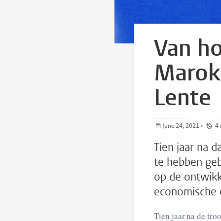
Van ho
Marokk
Lente
June 24, 2021
•
Tien jaar na d
te hebben geb
op de ontwikk
economische o
Tien jaar na de troonsbes