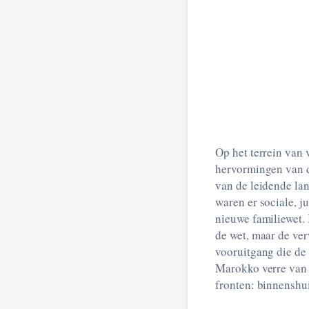
Op het terrein van vrouwenr
hervormingen van de Moudawwana, de Marokkaanse
van de leidende landen als het gaat om vrouwenrechten niet helemaal waargemaakt. Van meet af aan
waren er sociale, juridische en politieke belem
nieuwe familiewet. Bovendien dicteert het traditionele rollenpatroon nog altijd het sociale leven. Niet
de wet, maar de verwachtingen van de
vooruitgang die de afgelopen jaren op tal van terreinen is geboekt, is de positie van vrouwen i
Marokko verre van gelijkwaardi