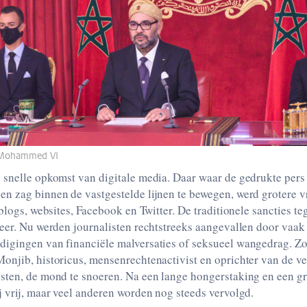
 Mohammed VI
snelle opkomst van digitale media. Daar waar de gedrukte pers 
n zag binnen de vastgestelde lijnen te bewegen, werd grotere vr
 blogs, websites, Facebook en Twitter. De traditionele sancties t
meer. Nu werden journalisten rechtstreeks aangevallen door vaak
igingen van financiële malversaties of seksueel wangedrag. Zo
onjib, historicus, mensenrechtenactivist en oprichter van de v
sten, de mond te snoeren. Na een lange hongerstaking en een gr
 vrij, maar veel anderen worden nog steeds vervolgd.