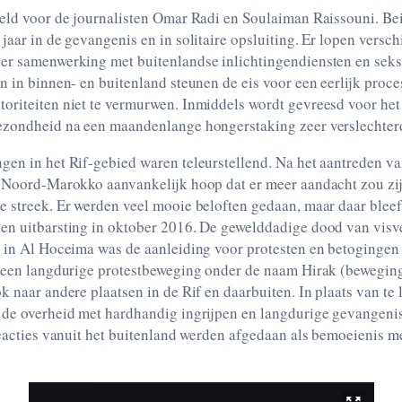
eeld voor de journalisten Omar Radi en Soulaiman Raissouni. Be
jaar in de gevangenis en in solitaire opsluiting. Er lopen versc
er samenwerking met buitenlandse inlichtingendiensten en seks
n in binnen- en buitenland steunen de eis voor een eerlijk proce
oriteiten niet te vermurwen. Inmiddels wordt gevreesd voor het
ezondheid na een maandenlange hongerstaking zeer verslechterd
gen in het Rif-gebied waren teleurstellend. Na het aantreden
n Noord-Marokko aanvankelijk hoop dat er meer aandacht zou zi
 streek. Er werden veel mooie beloften gedaan, maar daar bleef 
en uitbarsting in oktober 2016. De gewelddadige dood van vis
r in Al Hoceima was de aanleiding voor protesten en betoginge
t een langdurige protestbeweging onder de naam Hirak (bewegin
k naar andere plaatsen in de Rif en daarbuiten. In plaats van te 
 de overheid met hardhandig ingrijpen en langdurige gevangenis
reacties vanuit het buitenland werden afgedaan als bemoeienis 