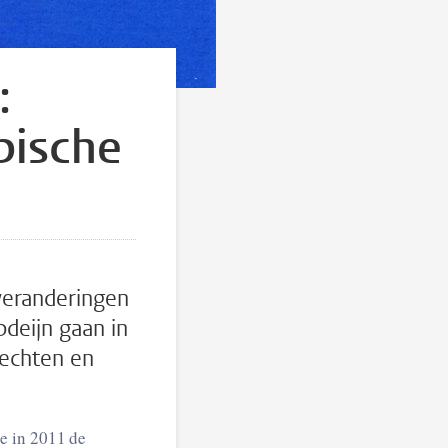
:
bische
 veranderingen
deijn gaan in
rechten en