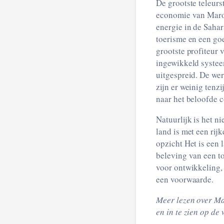
De grootste teleurstelling 
economie van Marokko redelijk goed gaat, maa
energie in de Sahara, een grote haven met industriegebied rond Tanger, bloeiend en gediversifieerd
toerisme en een goede infrastructuu
grootste profiteur van dit alles is echter de koning en een kleine gro
ingewikkeld systeem van ho
uitgespreid. De werkloosheid onder met n
zijn er weinig tenzij je over goede kruiwagens beschikt. Geen wonder dat de wens om te vertrekken
naar het beloofde 
Natuurlijk is het n
land is met een rijke geschiedenis, die overal haar
opzicht Het is een land met een redelijk stabiele regering en het kent traditioneel een vorm van
beleving van een tolerante en pluriforme Islam.
voor ontwikkeling, maar dan is een grondige en structurele herziening van de bezitsverhoudingen wel
een voorwaarde.
Meer lezen over Ma
en in te zien op de