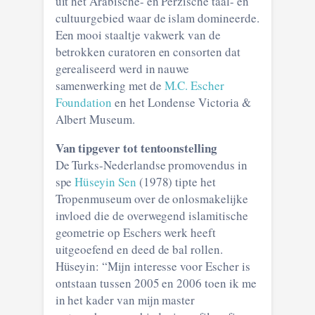
uit het Arabische- en Perzische taal- en
cultuurgebied waar de islam domineerde.
Een mooi staaltje vakwerk van de
betrokken curatoren en consorten dat
gerealiseerd werd in nauwe
samenwerking met de
M.C. Escher
Foundation
en het Londense Victoria &
Albert Museum.
Van tipgever tot tentoonstelling
De Turks-Nederlandse promovendus in
spe
Hüseyin Sen
(1978) tipte het
Tropenmuseum over de onlosmakelijke
invloed die de overwegend islamitische
geometrie op Eschers werk heeft
uitgeoefend en deed de bal rollen.
Hüseyin: “Mijn interesse voor Escher is
ontstaan tussen 2005 en 2006 toen ik me
in het kader van mijn master