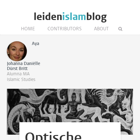
leiden
islam
blog
HOME
CONTRIBUTORS
ABOUT
Aya
Johanna Daniëlle
Dürst Britt
Alumna MA
Islamic Studies
M.C. Escher, Mosaic II
Optische