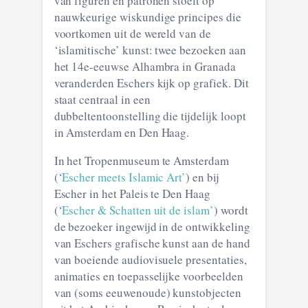
van figuren en patronen stoelt op
nauwkeurige wiskundige principes die
voortkomen uit de wereld van de
‘islamitische’ kunst: twee bezoeken aan
het 14e-eeuwse Alhambra in Granada
veranderden Eschers kijk op grafiek. Dit
staat centraal in een
dubbeltentoonstelling die tijdelijk loopt
in Amsterdam en Den Haag.
In het Tropenmuseum te Amsterdam
(‘
Escher meets Islamic Art’
) en bij
Escher in het Paleis te Den Haag
(‘
Escher & Schatten uit de islam’
) wordt
de bezoeker ingewijd in de ontwikkeling
van Eschers grafische kunst aan de hand
van boeiende audiovisuele presentaties,
animaties en toepasselijke voorbeelden
van (soms eeuwenoude) kunstobjecten