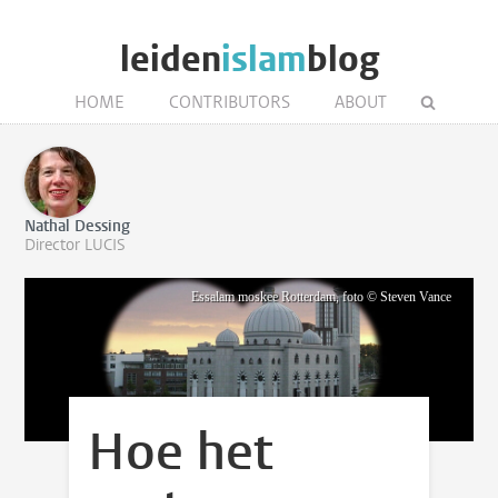
leiden
islam
blog
HOME
CONTRIBUTORS
ABOUT
Nathal Dessing
Director LUCIS
Essalam moskee Rotterdam, foto © Steven Vance
Hoe het