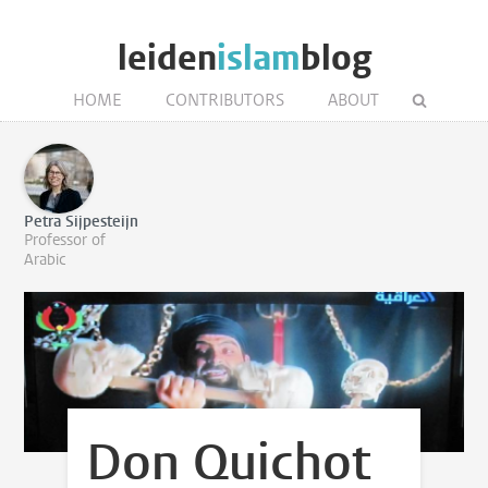
leiden
islam
blog
HOME
CONTRIBUTORS
ABOUT
Petra Sijpesteijn
Professor of
Arabic
Don Quichot