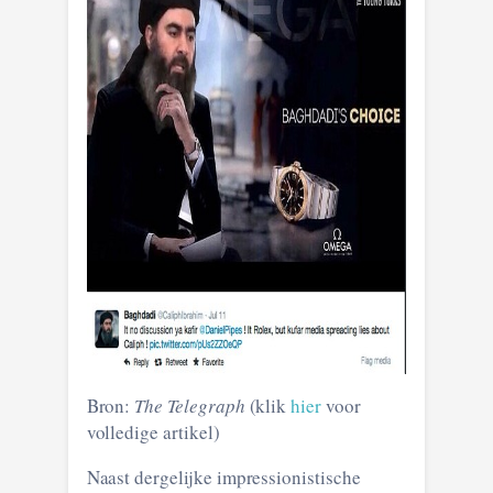
Bron:
The Telegraph
(klik
hier
voor
volledige artikel)
Naast dergelijke impressionistische